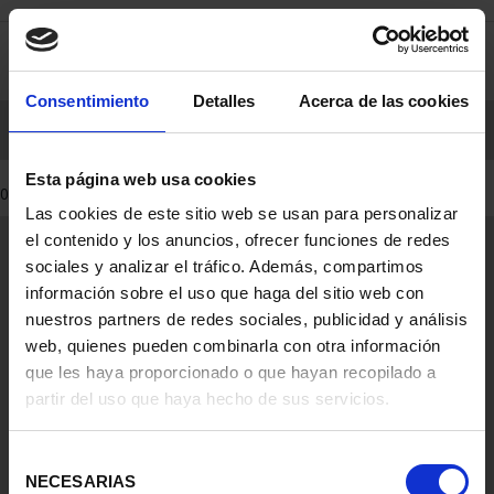
saltar
Saltar
0
al
al
contenido
men
Consentimiento
Detalles
Acerca de las cookies
de
navegacin
INICIO
PRODUCTOS
MONEDAS
WEB
PROCLAMACIÓN FELIPE VI
Esta página web usa cookies
0 Productos encontrados
Las cookies de este sitio web se usan para personalizar
el contenido y los anuncios, ofrecer funciones de redes
sociales y analizar el tráfico. Además, compartimos
Información General
Contacto
información sobre el uso que haga del sitio web con
nuestros partners de redes sociales, publicidad y análisis
Preguntas Frequentes (FAQs)
web, quienes pueden combinarla con otra información
Aviso Legal
que les haya proporcionado o que hayan recopilado a
Condiciones Legales
partir del uso que haya hecho de sus servicios.
Ayuda
Selección
NECESARIAS
de