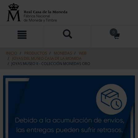
saltar
Saltar
0
al
al
contenido
men
de
navegacin
INICIO
PRODUCTOS
MONEDAS
WEB
JOYAS DEL MUSEO CASA DE LA MONEDA
JOYAS MUSEO II - COLECCIÓN MONEDAS ORO