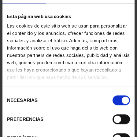
sólo quedan 5
Esta página web usa cookies
Las cookies de este sitio web se usan para personalizar
AÑADIR A LA CESTA
el contenido y los anuncios, ofrecer funciones de redes
sociales y analizar el tráfico. Además, compartimos
Compartir
información sobre el uso que haga del sitio web con
nuestros partners de redes sociales, publicidad y análisis
web, quienes pueden combinarla con otra información
En 2023 se inició una nueva serie de monedas de colección
que les haya proporcionado o que hayan recopilado a
denominada «Joyas del Museo Casa de la Moneda». En este
partir del uso que haya hecho de sus servicios.
año 2025 la Real Casa de la Moneda pone en circulación la
segunda serie de estas joyas numismáticas, que se pueden
admirar en nuestro Museo.
Selección
NECESARIAS
de
Esta colección consta de las tres monedas de oro elegidas
consentimiento
para esta serie, siendo todas ellas piezas únicas dentro de
nuestro Museo.
PREFERENCIAS
1 escudo 1780 Carlos III acuñada en la CECA de México.
2 escudos 1715 Felipe V acuñada en la CECA de Lima.