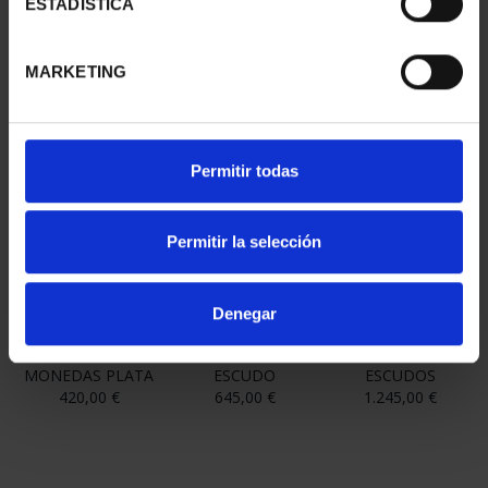
ESTADÍSTICA
8 escudos 1770 Carlos III acuñada en la CECA de Guatemala.
MARKETING
También le pueden interesar estos productos:
Permitir todas
Permitir la selección
Denegar
JOYAS MUSEO II -
JOYAS MUSEO II -
JOYAS MUSEO II -
COLECCIÓN
1780 MÉXICO - 1
1715 LIMA - 2
MONEDAS PLATA
ESCUDO
ESCUDOS
420,00 €
645,00 €
1.245,00 €