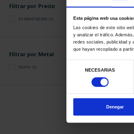
Filtrar por Precio
Esta página web usa cookie
€1.000-€100.000
(1)
Las cookies de este sitio we
y analizar el tráfico. Ademá
redes sociales, publicidad y
SUSCRIPCIÓ
que hayan recopilado a parti
PATRIMONIO 
Filtrar por Metal
1.095
Selección
PLATA
(1)
Sólo para usuar
NECESARIAS
de
consentimiento
ORDENAR POR:
Denegar