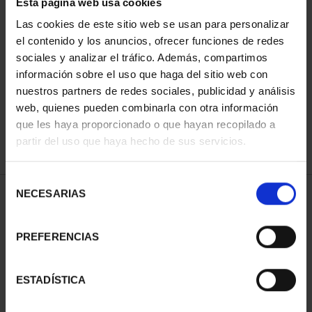
Esta página web usa cookies
Las cookies de este sitio web se usan para personalizar
el contenido y los anuncios, ofrecer funciones de redes
sociales y analizar el tráfico. Además, compartimos
ORDENAR POR:
información sobre el uso que haga del sitio web con
nuestros partners de redes sociales, publicidad y análisis
web, quienes pueden combinarla con otra información
que les haya proporcionado o que hayan recopilado a
REFINAR
partir del uso que haya hecho de sus servicios.
Selección
NECESARIAS
de
1 Productos encontrados
consentimiento
PREFERENCIAS
ESTADÍSTICA