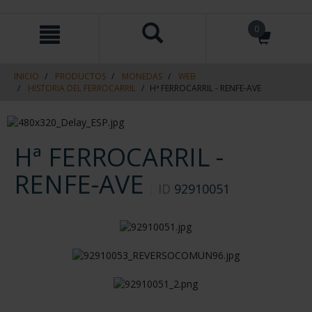
saltar
Saltar
0
al
al
contenido
men
de
navegacin
INICIO
PRODUCTOS
MONEDAS
WEB
HISTORIA DEL FERROCARRIL
Hª FERROCARRIL - RENFE-AVE
Hª FERROCARRIL -
RENFE-AVE
ID
92910051