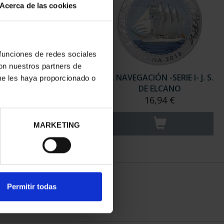
Acerca de las cookies
 funciones de redes sociales
con nuestros partners de
NAVEGACIÓN -SERIE I-
H. NAVEGACIÓN -SERIE I- J. S.
ue les haya proporcionado o
NAVÍO ESPAÑOL
DE ELCANO
16,94 €
16,94 €
MARKETING
Permitir todas