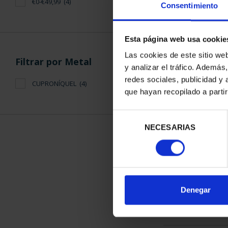
€0-€49,99
(4)
Consentimiento
Esta página web usa cookie
Las cookies de este sitio we
Filtrar por Metal
y analizar el tráfico. Ademá
H. NAVEGACI
redes sociales, publicidad y
CUPRONÍQUEL
(4)
DRAKKAR E
que hayan recopilado a parti
16,
Selección
NECESARIAS
de
consentimiento
ORDENAR POR:
Denegar