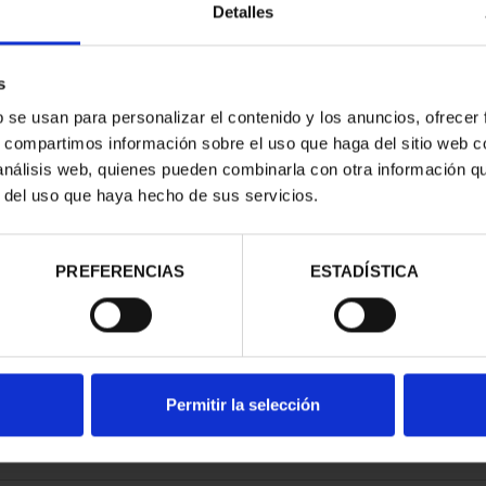
Detalles
s
b se usan para personalizar el contenido y los anuncios, ofrecer
s, compartimos información sobre el uso que haga del sitio web 
ÓN -SERIE I-
H. NAVEGACIÓN -SERIE I-
H. 
 análisis web, quienes pueden combinarla con otra información q
SCANDIN...
NAVE COMBATE FEN...
r del uso que haya hecho de sus servicios.
94 €
16,94 €
PREFERENCIAS
ESTADÍSTICA
Permitir la selección