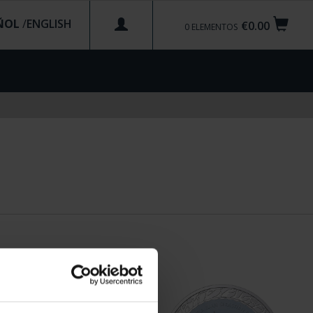
ÑOL
/
€0.00
0
ELEMENTOS