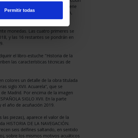
ta una nueva serie de monedas colección
toria de la Navegación”. En esta serie
Permitir todas
de barcos que, por una u otra razón,
go de los tiempos.
inte monedas. Las cuatro primeres se
018, y las 16 restantes se pondrán en
9.
uirir el libro-estuche "Historia de la
ben las características técnicas de
n colores un detalle de la obra titulada
as siglo XVII. Acuarela”, que se
 de Madrid. Por encima de la imagen
ESPAÑOLA SIGLO XVII. En la parte
y el año de acuñación 2019.
 las piezas), aparece el valor de la
enda HISTORIA DE LA NAVEGACIÓN.
recen seis delfines saltando, en sentido
eloj, sobre los mismos motivos acuáticos