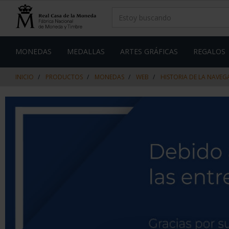
saltar
Saltar
al
al
contenido
men
de
navegacin
MONEDAS
MEDALLAS
ARTES GRÁFICAS
REGALOS
INICIO
PRODUCTOS
MONEDAS
WEB
HISTORIA DE LA NAVE