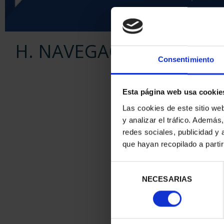
H. NAVEGACIÓN -SERIE I
Consentimiento
Esta página web usa cookie
Las cookies de este sitio we
y analizar el tráfico. Ademá
redes sociales, publicidad y
que hayan recopilado a parti
Selección
NECESARIAS
de
consentimiento