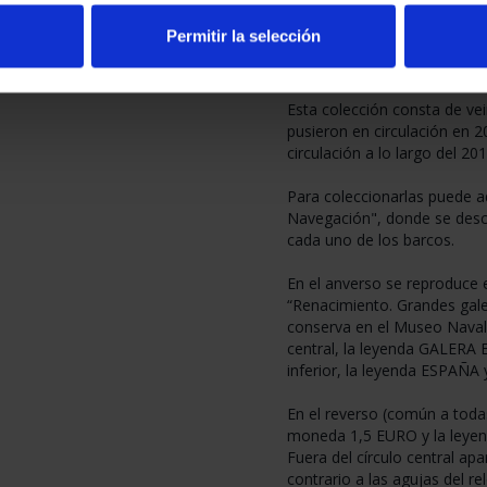
La F.N.M.T. – R.C.M. presen
dedicada a rememorar la “His
Permitir la selección
se reproduce una selección 
han sido relevantes a lo lar
Esta colección consta de ve
pusieron en circulación en 2
circulación a lo largo del 201
Para coleccionarlas puede adq
Navegación", donde se descri
cada uno de los barcos.
En el anverso se reproduce e
“Renacimiento. Grandes galer
conserva en el Museo Naval
central, la leyenda GALERA 
inferior, la leyenda ESPAÑA 
En el reverso (común a todas
moneda 1,5 EURO y la ley
Fuera del círculo central apa
contrario a las agujas del r