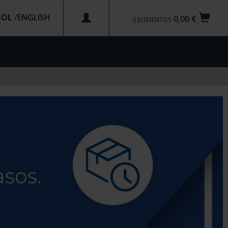
ÑOL
/
0,00 €
0
ELEMENTOS