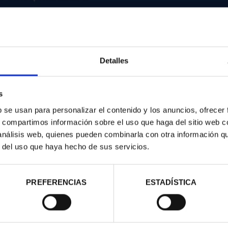
II- GALERA ESPAÑOLA S.XV
Detalles
16,94 €
s
14,00 € * IVA no incl.
b se usan para personalizar el contenido y los anuncios, ofrecer
s, compartimos información sobre el uso que haga del sitio web 
 análisis web, quienes pueden combinarla con otra información q
r del uso que haya hecho de sus servicios.
PREFERENCIAS
ESTADÍSTICA
Compartir