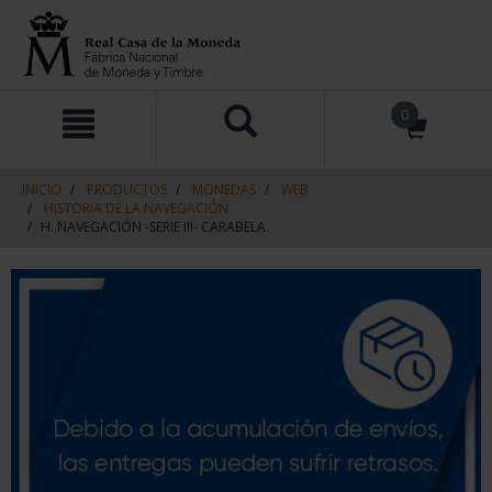
saltar
Saltar
0
al
al
contenido
men
de
navegacin
INICIO
PRODUCTOS
MONEDAS
WEB
HISTORIA DE LA NAVEGACIÓN
H. NAVEGACIÓN -SERIE III- CARABELA