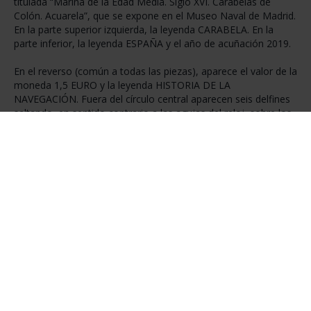
titulada “Marina de la Edad Media. Siglo XVI. Carabelas de
Colón. Acuarela”, que se expone en el Museo Naval de Madrid.
En la parte superior izquierda, la leyenda CARABELA. En la
parte inferior, la leyenda ESPAÑA y el año de acuñación 2019.
En el reverso (común a todas las piezas), aparece el valor de la
moneda 1,5 EURO y la leyenda HISTORIA DE LA
NAVEGACIÓN. Fuera del círculo central aparecen seis delfines
saltando, en sentido contrario a las agujas del reloj, sobre los
mismos motivos acuáticos que figuran en los anversos.Época:
Entre los siglos VI a. C y IV d.C.
ESPECIFICACIONES
Información de la Moneda