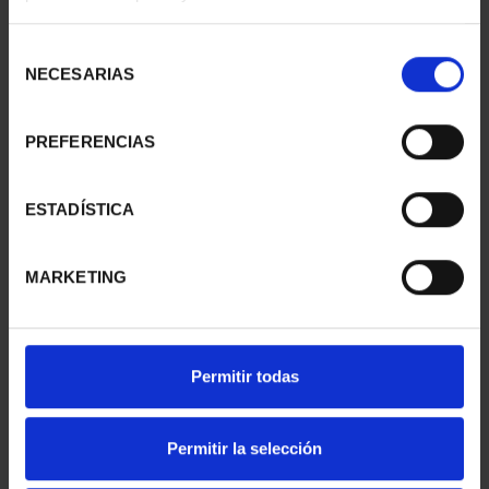
Selección
NECESARIAS
de
consentimiento
PREFERENCIAS
ESTADÍSTICA
MARKETING
16,94 €
14,00 € * IVA no incl.
Permitir todas
Permitir la selección