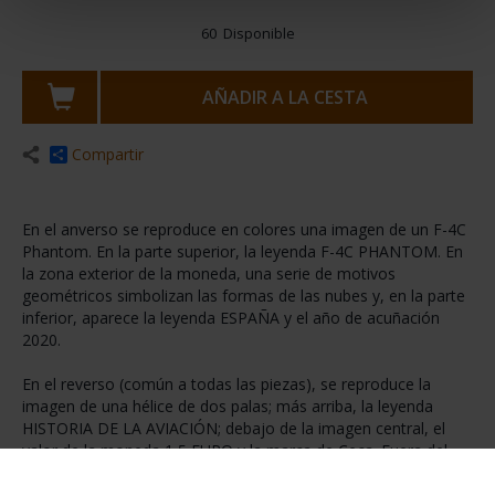
60 Disponible
AÑADIR A LA CESTA
Compartir
En el anverso se reproduce en colores una imagen de un F-4C
Phantom. En la parte superior, la leyenda F-4C PHANTOM. En
la zona exterior de la moneda, una serie de motivos
geométricos simbolizan las formas de las nubes y, en la parte
inferior, aparece la leyenda ESPAÑA y el año de acuñación
2020.
En el reverso (común a todas las piezas), se reproduce la
imagen de una hélice de dos palas; más arriba, la leyenda
HISTORIA DE LA AVIACIÓN; debajo de la imagen central, el
valor de la moneda 1,5 EURO y la marca de Ceca. Fuera del
círculo central, se reproducen las imágenes de dos turbinas,
separadas entre sí por unas líneas.