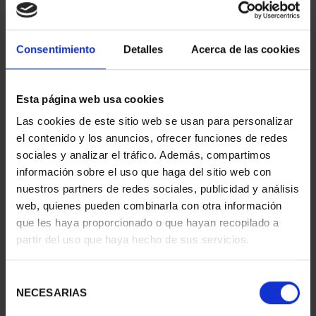
Consentimiento
Detalles
Acerca de las cookies
Hª AVIACIÓN -
Esta página web usa cookies
MCDONNELL DOUGLAS
Las cookies de este sitio web se usan para personalizar
F-4C
el contenido y los anuncios, ofrecer funciones de redes
ID
92900063
sociales y analizar el tráfico. Además, compartimos
información sobre el uso que haga del sitio web con
nuestros partners de redes sociales, publicidad y análisis
web, quienes pueden combinarla con otra información
que les haya proporcionado o que hayan recopilado a
partir del uso que haya hecho de sus servicios.
Selección
NECESARIAS
de
consentimiento