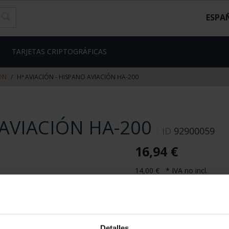
ESPA
TARJETAS CRIPTOGRÁFICAS
IÓN
Hª AVIACIÓN - HISPANO AVIACIÓN HA-200
 AVIACIÓN HA-200
ID
92900059
16,94 €
14,00 € * IVA no incl.
95 Disponible
Detalles