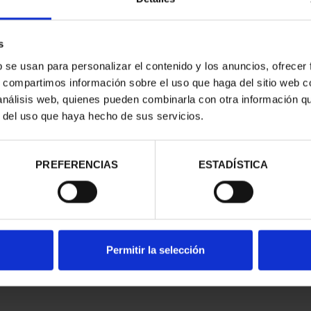
s
b se usan para personalizar el contenido y los anuncios, ofrecer
Compartir
s, compartimos información sobre el uso que haga del sitio web 
 análisis web, quienes pueden combinarla con otra información q
En el anverso se reproduce 
r del uso que haya hecho de sus servicios.
200 Saeta. En la parte super
exterior de la moneda, una 
las formas de las nubes y, en
PREFERENCIAS
ESTADÍSTICA
ESPAÑA y el año de acuñaci
En el reverso (común a toda
una hélice de dos palas; má
AVIACIÓN; debajo de la imag
EURO y la marca de Ceca. Fue
Permitir la selección
las imágenes de dos turbinas