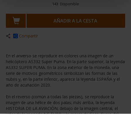
143 Disponible
AÑADIR A LA CESTA
Compartir
En el anverso se reproduce en colores una imagen de un
helicóptero AS332 Super Puma. En la parte superior, la leyenda
AS332 SUPER PUMA. En la zona exterior de la moneda, una
serie de motivos geométricos simbolizan las formas de las
nubes y, en la parte inferior, aparece la leyenda ESPAÑA y el
año de acuñación 2020.
En el reverso (común a todas las piezas), se reproduce la
imagen de una hélice de dos palas; más arriba, la leyenda
HISTORIA DE LA AVIACIÓN; debajo de la imagen central, el
valor de la moneda 1,5 EURO y la marca de Ceca. Fuera del
círculo central, se reproducen las imágenes de dos turbinas,
separadas entre sí por unas líneas.