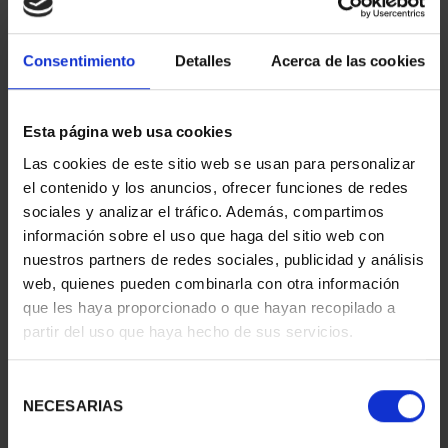
Consentimiento
Detalles
Acerca de las cookies
Hª AVIACIÓN -
EUROCOPTER AS 332
Esta página web usa cookies
Las cookies de este sitio web se usan para personalizar
ID
92900067
el contenido y los anuncios, ofrecer funciones de redes
sociales y analizar el tráfico. Además, compartimos
información sobre el uso que haga del sitio web con
nuestros partners de redes sociales, publicidad y análisis
web, quienes pueden combinarla con otra información
que les haya proporcionado o que hayan recopilado a
partir del uso que haya hecho de sus servicios.
Selección
NECESARIAS
de
consentimiento