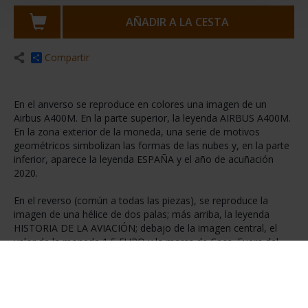
AÑADIR A LA CESTA
Compartir
En el anverso se reproduce en colores una imagen de un
Airbus A400M. En la parte superior, la leyenda AIRBUS A400M.
En la zona exterior de la moneda, una serie de motivos
geométricos simbolizan las formas de las nubes y, en la parte
inferior, aparece la leyenda ESPAÑA y el año de acuñación
2020.
En el reverso (común a todas las piezas), se reproduce la
imagen de una hélice de dos palas; más arriba, la leyenda
HISTORIA DE LA AVIACIÓN; debajo de la imagen central, el
valor de la moneda 1,5 EURO y la marca de Ceca. Fuera del
círculo central, se reproducen las imágenes de dos turbinas,
separadas entre sí por unas líneas.