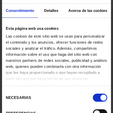
Consentimiento
Detalles
Acerca de las cookies
Hª AVIACIÓN - AIRBUS
Esta página web usa cookies
A400M
Las cookies de este sitio web se usan para personalizar
ID
92900050
el contenido y los anuncios, ofrecer funciones de redes
sociales y analizar el tráfico. Además, compartimos
información sobre el uso que haga del sitio web con
nuestros partners de redes sociales, publicidad y análisis
web, quienes pueden combinarla con otra información
que les haya proporcionado o que hayan recopilado a
partir del uso que haya hecho de sus servicios.
Selección
NECESARIAS
de
consentimiento