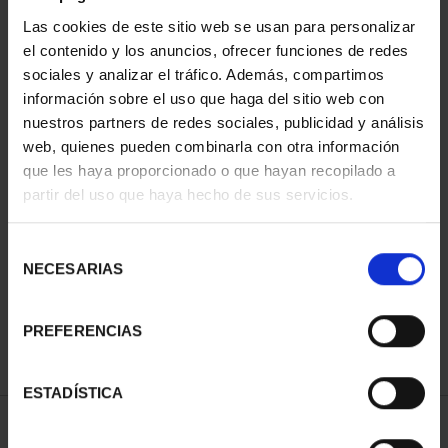
Las cookies de este sitio web se usan para personalizar
el contenido y los anuncios, ofrecer funciones de redes
sociales y analizar el tráfico. Además, compartimos
información sobre el uso que haga del sitio web con
nuestros partners de redes sociales, publicidad y análisis
web, quienes pueden combinarla con otra información
que les haya proporcionado o que hayan recopilado a
partir del uso que haya hecho de sus servicios.
CARTERITA 2 EURO
CARTERITA 2 EURO
PROOF ART.49
PROOF MONAST.DE
INCLUSION ...
POBLET ...
Selección
26,00 €
26,00 €
NECESARIAS
de
consentimiento
PREFERENCIAS
ESTADÍSTICA
ORDENAR POR: