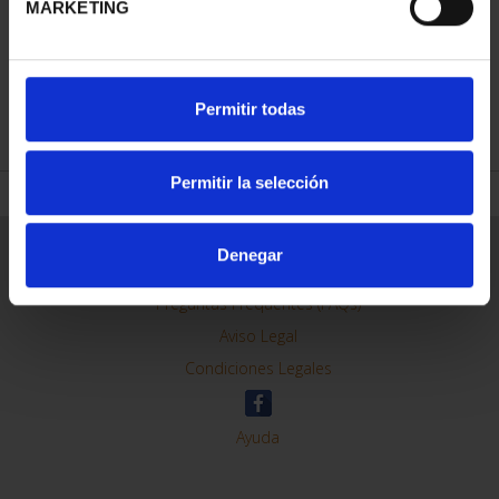
MARKETING
REFINAR
Permitir todas
Permitir la selección
Información General
Denegar
Contacto
Preguntas Frequentes (FAQs)
Aviso Legal
Condiciones Legales
Ayuda