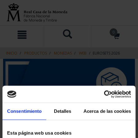
saltar
Saltar
0
al
al
contenido
men
de
navegacin
INICIO
PRODUCTOS
MONEDAS
WEB
EUROSETS 2026
Consentimiento
Detalles
Acerca de las cookies
Esta página web usa cookies