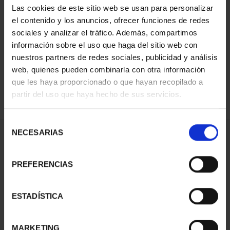
Las cookies de este sitio web se usan para personalizar
el contenido y los anuncios, ofrecer funciones de redes
sociales y analizar el tráfico. Además, compartimos
ORDENAR POR:
información sobre el uso que haga del sitio web con
nuestros partners de redes sociales, publicidad y análisis
web, quienes pueden combinarla con otra información
que les haya proporcionado o que hayan recopilado a
REFINAR
partir del uso que haya hecho de sus servicios.
Selección
NECESARIAS
de
2 Productos encontrados
consentimiento
PREFERENCIAS
ESTADÍSTICA
MARKETING