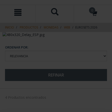
saltar
Saltar
0
al
al
contenido
men
de
navegacin
INICIO
PRODUCTOS
MONEDAS
WEB
EUROSETS 2026
ORDENAR POR:
REFINAR
4 Productos encontrados