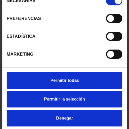
NECESARIAS
de
consentimiento
PREFERENCIAS
ESTADÍSTICA
EUROSET PROOF AÑO
EUROSET 2026
2026
34,00 €
100,00 €
MARKETING
Permitir todas
Permitir la selección
ORDENAR POR:
Denegar