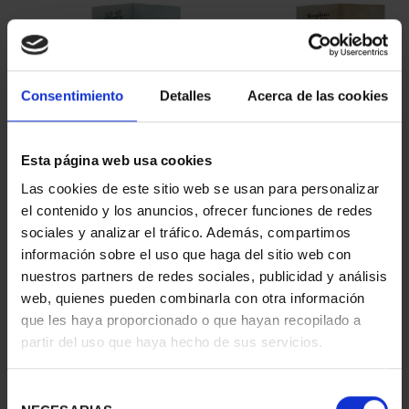
Consentimiento
Detalles
Acerca de las cookies
Esta página web usa cookies
CARTERITA 2 EURO
CARTERITA 2 EURO
Las cookies de este sitio web se usan para personalizar
PROOF ART.49
PROOF MONAST.DE
el contenido y los anuncios, ofrecer funciones de redes
INCLUSION ...
POBLET ...
sociales y analizar el tráfico. Además, compartimos
26,00 €
26,00 €
información sobre el uso que haga del sitio web con
nuestros partners de redes sociales, publicidad y análisis
web, quienes pueden combinarla con otra información
que les haya proporcionado o que hayan recopilado a
partir del uso que haya hecho de sus servicios.
Selección