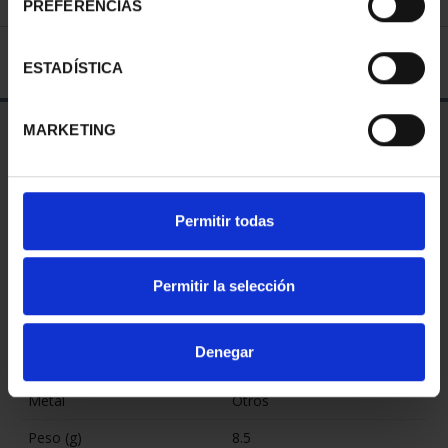
PREFERENCIAS
También le pueden interesar estos productos:
ESTADÍSTICA
MARKETING
Permitir todas
EUROSET 2026
CARTERITA 2
CARTERITA 2
34,00 €
EURO PROOF
EURO PROOF
Permitir la selección
ART.49
SALAMANCA 2025
INCLUSION 2026
25,00 €
26,00 €
Denegar