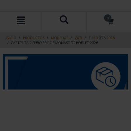
saltar
Saltar
0
al
al
contenido
men
de
navegacin
INICIO
PRODUCTOS
MONEDAS
WEB
EUROSETS 2026
CARTERITA 2 EURO PROOF MONAST.DE POBLET 2026