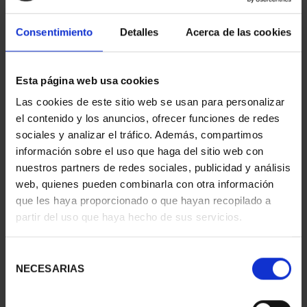
519 Disponible
Consentimiento
Detalles
Acerca de las cookies
AÑADIR A LA CESTA
Esta página web usa cookies
Compartir
Las cookies de este sitio web se usan para personalizar
el contenido y los anuncios, ofrecer funciones de redes
Esta moneda de 2 euro conmemorativa está dedicada al
sociales y analizar el tráfico. Además, compartimos
Monasterio de Poblet, continuando con la temática iniciada
con la Orden EHA/3423/2009, de 9 de diciembre, de monedas
información sobre el uso que haga del sitio web con
conmemorativas destinadas a conmemorar bienes o lugares
nuestros partners de redes sociales, publicidad y análisis
incluidos en la Lista del Patrimonio Mundial de la UNESCO.
web, quienes pueden combinarla con otra información
No deje pasar la oportunidad de hacerse con esta
que les haya proporcionado o que hayan recopilado a
representación de la historia mundial y de España, en una
partir del uso que haya hecho de sus servicios.
exclusiva edición limitada que se presenta en un blíster
especial numerado, con una emisión máxima de 5.000
unidades y que se acuña de manera artesanal, con cospeles y
Selección
troqueles especialmente tratados para obtener la máxima
NECESARIAS
de
calidad, la calidad "proof".
consentimiento