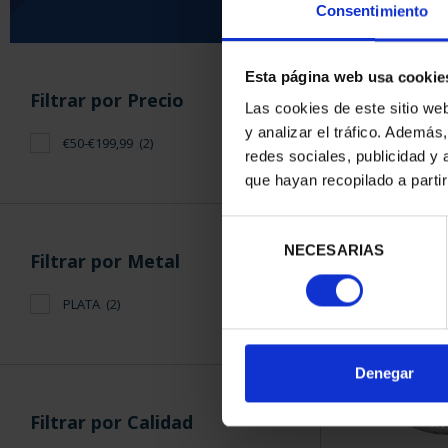
Consentimiento
Esta página web usa cookie
ORDENAR POR:
Filtrar por Precio
Las cookies de este sitio we
y analizar el tráfico. Ademá
€50-€199,99
(2)
redes sociales, publicidad y
que hayan recopilado a parti
2 Productos en
Selección
NECESARIAS
de
Filtrar por Metal
consentimiento
PLATA
(2)
Denegar
Filtrar por Calidad