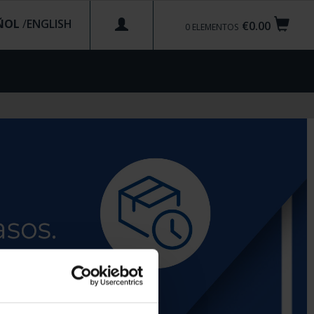
ÑOL
/
€0.00
0
ELEMENTOS