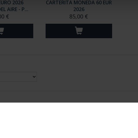
EURO 2026
CARTERITA MONEDA 60 EUR
 AIRE - P...
2026
00 €
85,00 €
nes Legales
|
|
Ayuda
|