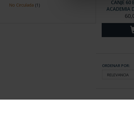
CANJE 60 
No Circulada
(1)
ACADEMIA DEL
60,
ORDENAR POR:
Información General
Contacto
|
Preguntas Frequentes (FAQs)
|
Aviso Legal
|
Condicio