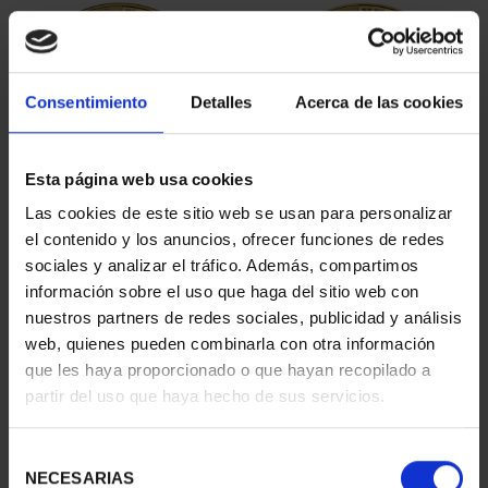
Consentimiento
Detalles
Acerca de las cookies
Esta página web usa cookies
Las cookies de este sitio web se usan para personalizar
AÑO GAUDÍ - PARQUE
AÑO GAUDÍ - SAGRADA
el contenido y los anuncios, ofrecer funciones de redes
GÜELL 2 ESCUDOS
FAMILIA 2 ESCUDOS
sociales y analizar el tráfico. Además, compartimos
1.245,00 €
1.245,00 €
información sobre el uso que haga del sitio web con
nuestros partners de redes sociales, publicidad y análisis
web, quienes pueden combinarla con otra información
que les haya proporcionado o que hayan recopilado a
partir del uso que haya hecho de sus servicios.
Selección
NECESARIAS
de