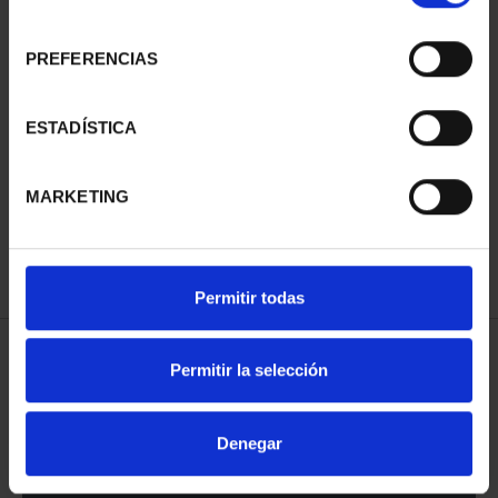
consentimiento
PREFERENCIAS
AÑO GAUDÍ - CASA
ESTADÍSTICA
MILÁ 2 ESCUDOS
1.245,00 €
MARKETING
Permitir todas
ORDENAR POR:
Permitir la selección
Denegar
REFINAR