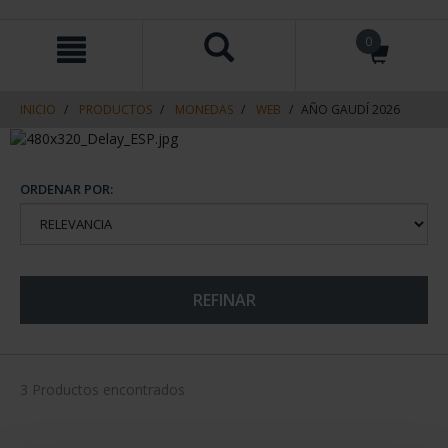
saltar
Saltar
0
al
al
contenido
men
de
navegacin
INICIO
PRODUCTOS
MONEDAS
WEB
AÑO GAUDÍ 2026
ORDENAR POR:
REFINAR
3 Productos encontrados