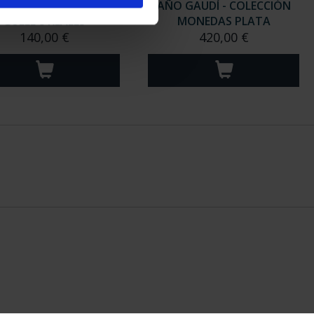
O GAUDÍ - PARQUE
AÑO GAUDÍ - COLECCIÓN
GÜELL 8 REALES
MONEDAS PLATA
140,00 €
420,00 €