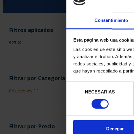
Consentimiento
ORDENAR POR:
Filtros aplicados
Esta página web usa cookie
925
Las cookies de este sitio we
y analizar el tráfico. Ademá
4 Productos en
redes sociales, publicidad y
que hayan recopilado a parti
Filtrar por Categoría
Selección
Colecciones
(1)
NECESARIAS
de
consentimiento
Filtrar por Precio
Denegar