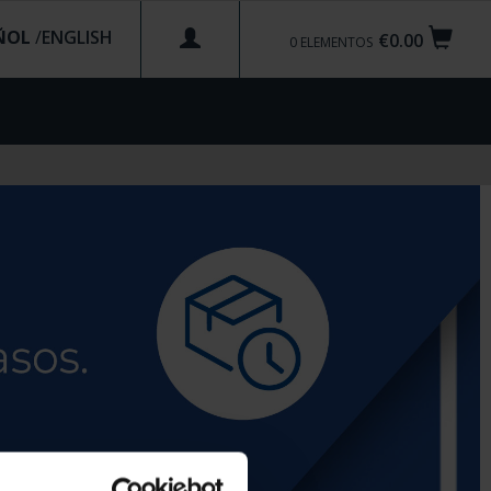
ÑOL
/
€0.00
0
ELEMENTOS