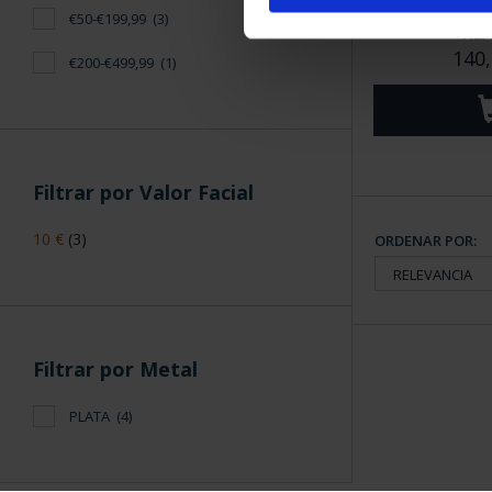
AÑO GAUDÍ -
€50-€199,99
(3)
REA
140,
€200-€499,99
(1)
Filtrar por Valor Facial
10 €
(3)
ORDENAR POR:
Filtrar por Metal
PLATA
(4)