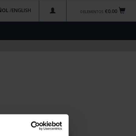
ÑOL
/
€0.00
0
ELEMENTOS