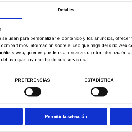
Detalles
Compartir
s
b se usan para personalizar el contenido y los anuncios, ofrecer
s, compartimos información sobre el uso que haga del sitio web 
En el año 2026 se cumple el
Granada de don Álvaro de B
 análisis web, quienes pueden combinarla con otra información q
extraordinario legado histór
r del uso que haya hecho de sus servicios.
Timbre–Real Casa de la M
conmemorativa en plata y de
En el reverso se reproducen
PREFERENCIAS
ESTADÍSTICA
Guzmán, realizado por Rafae
de popa de la galera capita
almirante español en la bata
conservan en el Museo Nava
En el anverso se reproduce 
Permitir la selección
de Bazán y Guzmán, primer 
figura el año de acuñación 2