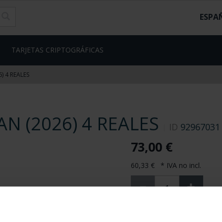
ESPA
TARJETAS CRIPTOGRÁFICAS
) 4 REALES
N (2026) 4 REALES
ID
92967031
73,00 €
60,33 € * IVA no incl.
93 Disponible