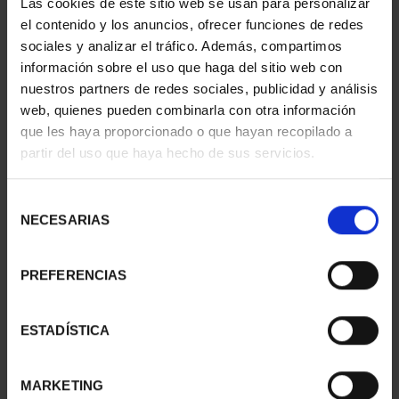
Las cookies de este sitio web se usan para personalizar
2024
2025
el contenido y los anuncios, ofrecer funciones de redes
25,00 €
25,00 €
sociales y analizar el tráfico. Además, compartimos
información sobre el uso que haga del sitio web con
nuestros partners de redes sociales, publicidad y análisis
web, quienes pueden combinarla con otra información
que les haya proporcionado o que hayan recopilado a
partir del uso que haya hecho de sus servicios.
Selección
NECESARIAS
de
consentimiento
PREFERENCIAS
CARTERITA 2 EURO
CARTERITA 2 EURO
PROOF ART.49
PROOF MONAST.DE
ESTADÍSTICA
INCLUSION ...
POBLET ...
26,00 €
26,00 €
MARKETING