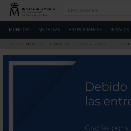
saltar
Saltar
al
al
contenido
men
de
navegacin
MONEDAS
MEDALLAS
ARTES GRÁFICAS
REGALOS
INICIO
PRODUCTOS
MONEDAS
SERIES
2 EURO PROOF
2 