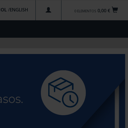
ÑOL
/
0,00 €
0
ELEMENTOS