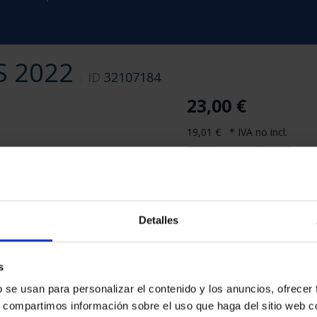
 2022
ID
32107184
23,00 €
19,01 € * IVA no incl.
Detalles
s
Compartir
b se usan para personalizar el contenido y los anuncios, ofrecer
s, compartimos información sobre el uso que haga del sitio web 
La Fábrica Nacional de Mon