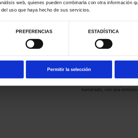
 análisis web, quienes pueden combinarla con otra información q
conmemora el 35 Aniversari
nombre oficial en inglés, E
r del uso que haya hecho de sus servicios.
Mobility of University Stude
Europea para la Movilidad de
Este programa europeo prom
PREFERENCIAS
ESTADÍSTICA
estudiantes, así como la coop
equidad, la excelencia, la cr
aprendizaje permanente, el d
personal de las personas en 
formación, la juventud y el 
la identidad europea, la ciud
Permitir la selección
democrática.
La moneda se incluye en cal
numerado, con una emisión