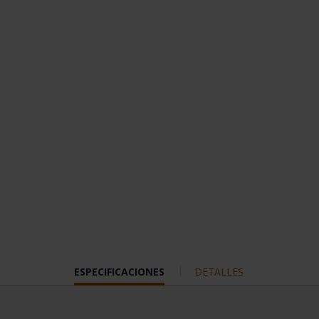
CURRENT
ESPECIFICACIONES
DETALLES
TAB: