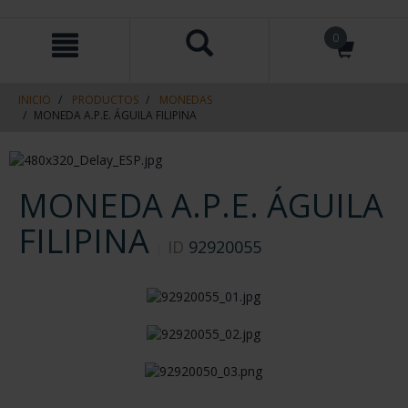
saltar
Saltar
0
al
al
contenido
men
de
navegacin
INICIO
PRODUCTOS
MONEDAS
MONEDA A.P.E. ÁGUILA FILIPINA
MONEDA A.P.E. ÁGUILA
FILIPINA
ID
92920055