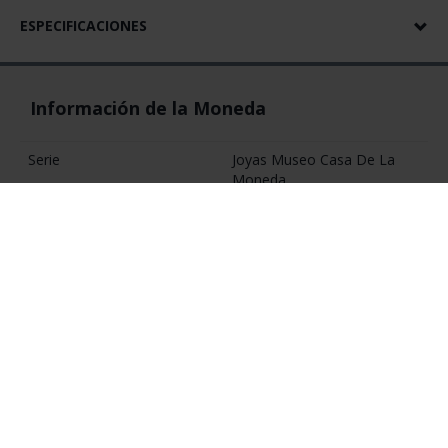
ESPECIFICACIONES
Información de la Moneda
Serie
Joyas Museo Casa De La
Moneda
Métrica
Centén
Año Emisión
2023
Calidad
Proof
Diámetro (mm)
73
Valor Facial (Euro)
100
Pureza (‰)
925