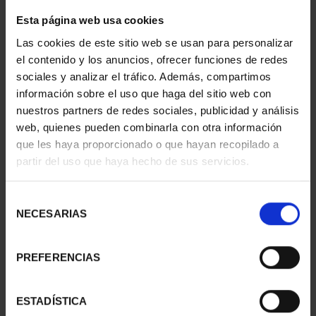
Esta página web usa cookies
Las cookies de este sitio web se usan para personalizar
el contenido y los anuncios, ofrecer funciones de redes
sociales y analizar el tráfico. Además, compartimos
información sobre el uso que haga del sitio web con
nuestros partners de redes sociales, publicidad y análisis
web, quienes pueden combinarla con otra información
que les haya proporcionado o que hayan recopilado a
partir del uso que haya hecho de sus servicios.
Selección
625,00 €
NECESARIAS
de
consentimiento
516,53 € * IVA no incl.
PREFERENCIAS
ESTADÍSTICA