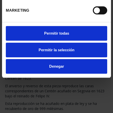
23 Disponible
MARKETING
AÑADIR A LA CESTA
Compartir
Permitir todas
En 2023 se inicia una nueva serie de monedas de colección
Permitir la selección
denominada «Joyas del Museo Casa de la Moneda». Los
motivos que compondrán esta serie, de gran interés
numismático, tendrán una continuidad en los próximos años.
Denegar
La primera serie de «Joyas del Museo Casa de la Moneda»
está dedicada a la conmemoración del IV Centenario del
Centén de 1623.
El anverso y reverso de esta pieza reproduce las caras
correspondientes de un Centén acuñado en Segovia en 1623
bajo el reinado de Felipe IV.
Esta reproducción se ha acuñado en plata de ley y se ha
recubierto de oro de 999 milésimas.