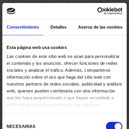
mismos motivos acuáticos que figuran en los anversos.
También le pueden interesar estos productos:
Consentimiento
Detalles
Acerca de las cookies
Esta página web usa cookies
Las cookies de este sitio web se usan para personalizar
el contenido y los anuncios, ofrecer funciones de redes
sociales y analizar el tráfico. Además, compartimos
información sobre el uso que haga del sitio web con
H. NAVEGACIÓN -SERIE I- NAVE COMBATE FENICIA
nuestros partners de redes sociales, publicidad y análisis
16,94 €
web, quienes pueden combinarla con otra información
que les haya proporcionado o que hayan recopilado a
partir del uso que haya hecho de sus servicios.
Selección
NECESARIAS
de