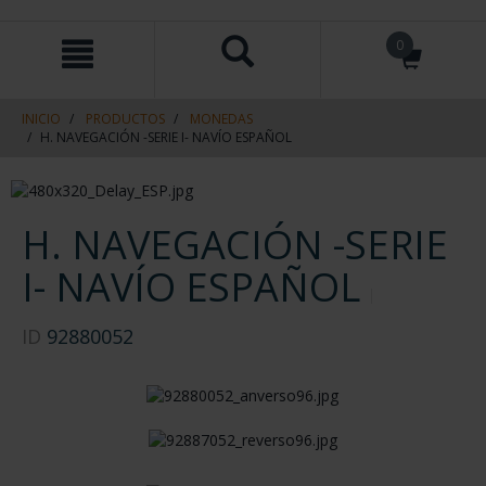
saltar
Saltar
0
al
al
contenido
men
de
navegacin
INICIO
PRODUCTOS
MONEDAS
H. NAVEGACIÓN -SERIE I- NAVÍO ESPAÑOL
H. NAVEGACIÓN -SERIE
I- NAVÍO ESPAÑOL
ID
92880052