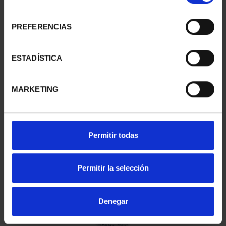
consentimiento
PREFERENCIAS
H. NAVEGACIÓN -SERIE I- J. S. DE ELCANO
16,94 €
ESTADÍSTICA
MARKETING
Permitir todas
H. NAVEGACIÓN -SERIE I- DRAKKAR ESCANDINAVO
16,94 €
Permitir la selección
Denegar