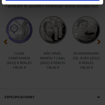
También le pueden interesar estos productos:
CLARA
AÑO INVES.
XX ANIVERSARIO
CAMPOAMOR
RAMÓN Y CAJAL
DEL EURO (2022)
(2022) 8 REALES
(2022) 8 REALES
8 REALES
140,00 €
140,00 €
140,00 €
ESPECIFICACIONES