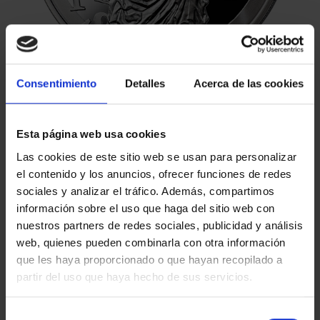
Consentimiento
Detalles
Acerca de las cookies
Esta página web usa cookies
Las cookies de este sitio web se usan para personalizar
el contenido y los anuncios, ofrecer funciones de redes
140,00 €
sociales y analizar el tráfico. Además, compartimos
información sobre el uso que haga del sitio web con
115,70 € * IVA no incl.
nuestros partners de redes sociales, publicidad y análisis
web, quienes pueden combinarla con otra información
que les haya proporcionado o que hayan recopilado a
partir del uso que haya hecho de sus servicios.
83 Disponible
Selección