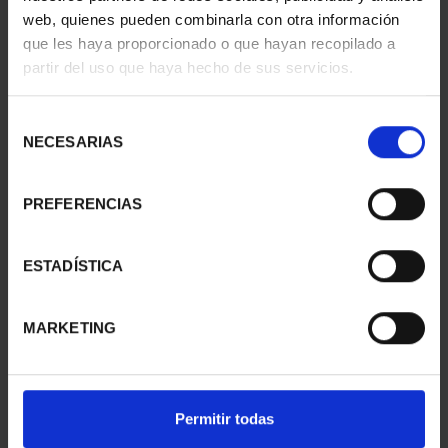
web, quienes pueden combinarla con otra información
que les haya proporcionado o que hayan recopilado a
ANIMALES PELIGRO
ANIMALES PELIGRO
partir del uso que haya hecho de sus servicios.
EXTINCIÓN - 2ª
EXTINCIÓN - 3ª
ENTREGA
ENTREGA
67,76 €
67,76 €
Selección
NECESARIAS
de
consentimiento
PREFERENCIAS
ESTADÍSTICA
MARKETING
Permitir todas
ANIMALES PELIGRO
ANIMALES PELIGRO