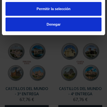
EXTIN. - COL.
EXTINCIÓN - 4ª
COMPLETA
ENTREGA
Permitir la selección
271,04 €
67,76 €
Denegar
CASTILLOS DEL MUNDO
CASTILLOS DEL MUNDO
- 3ª ENTREGA
- 4ª ENTREGA
67,76 €
67,76 €