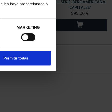
 ANIV. DE VELÁZQUEZ
XIII SERIE IBEROAMERICANA
ue les haya proporcionado o
(2024) COL. PLATA
"CAPITALES"
1.069,00 €
595,00 €
MARKETING
Permitir todas