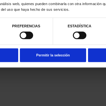
N FELIPE VI
425 ANIV. DE VELÁQUEZ
425
 análisis web, quienes pueden combinarla con otra información q
OLECCIÓN
(2024) COL. COMP.
r del uso que haya hecho de sus servicios.
,00 €
5.349,00 €
PREFERENCIAS
ESTADÍSTICA
Permitir la selección