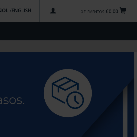
ÑOL
/
€0.00
0
ELEMENTOS