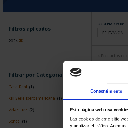
ORDENAR POR:
Filtros aplicados
2024
4 Productos en
Filtrar por Categoría
Casa Real
(1)
Consentimiento
XIII Serie Iberoamericana
(1)
Velazquez
(2)
Esta página web usa cookie
Las cookies de este sitio we
Series
(1)
y analizar el tráfico. Ademá