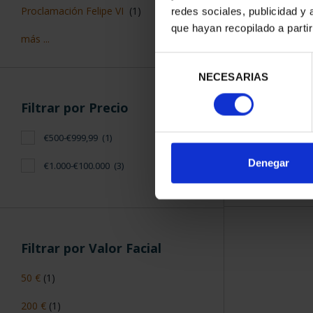
PROCLAMACIÓ
Proclamación Felipe VI
(1)
redes sociales, publicidad y
(2024) C
que hayan recopilado a parti
3.080
más ...
Selección
NECESARIAS
de
consentimiento
Filtrar por Precio
€500-€999,99
(1)
ORDENAR POR:
Denegar
€1.000-€100.000
(3)
Filtrar por Valor Facial
50 €
(1)
200 €
(1)