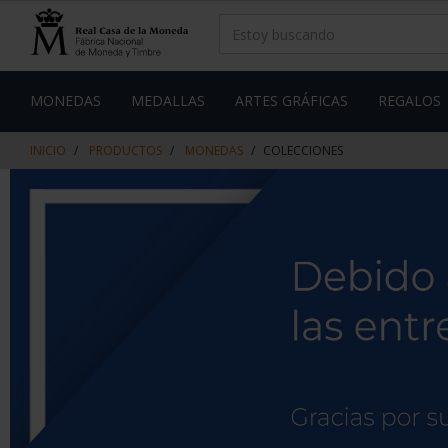
saltar
Saltar
al
al
contenido
men
de
navegacin
MONEDAS
MEDALLAS
ARTES GRÁFICAS
REGALOS
INICIO
PRODUCTOS
MONEDAS
COLECCIONES