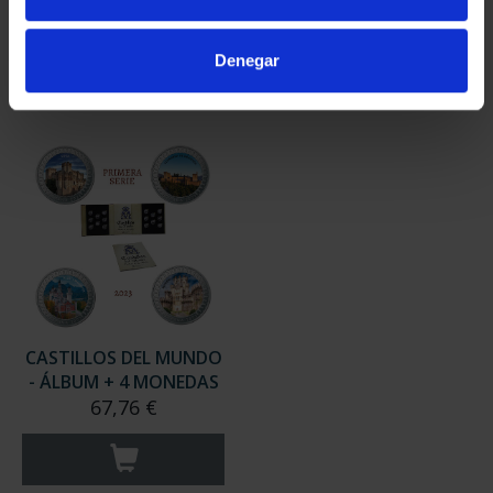
- 4ª ENTREGA
- 2ª ENTREGA
67,76 €
67,76 €
Denegar
CASTILLOS DEL MUNDO
- ÁLBUM + 4 MONEDAS
67,76 €