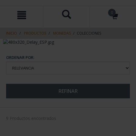
saltar
Saltar
0
al
al
contenido
men
de
navegacin
INICIO
PRODUCTOS
MONEDAS
COLECCIONES
ORDENAR POR:
REFINAR
9 Productos encontrados