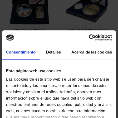
CENTENARIO DE
JOYAS MUSEO CASA
SOROLLA (2023)
MONEDA (2023)
COLECCIÓN C...
COLECCIÓN
Consentimiento
Detalles
Acerca de las cookies
3.093,00 €
765,00 €
Esta página web usa cookies
Las cookies de este sitio web se usan para personalizar
el contenido y los anuncios, ofrecer funciones de redes
sociales y analizar el tráfico. Además, compartimos
información sobre el uso que haga del sitio web con
nuestros partners de redes sociales, publicidad y análisis
web, quienes pueden combinarla con otra información
que les haya proporcionado o que hayan recopilado a