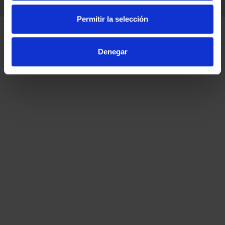
DETALLES
Permitir la selección
Denegar
Información General
Contacto
Preguntas Frequentes (FAQs)
Aviso Legal
Condiciones Legales
Ayuda