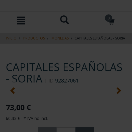
saltar
Saltar
0
al
al
contenido
men
de
navegacin
INICIO
PRODUCTOS
MONEDAS
CAPITALES ESPAÑOLAS - SORIA