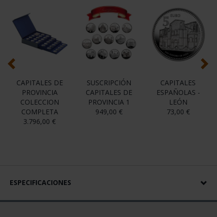
47 Disponible
AÑADIR A LA CESTA
Compartir
La Real Casa de la Moneda lanza una emisión de 52 Monedas
de Colección, dedicada a las Capitales de Provincia y Ciudades
Autónomas.
En el anverso se reproduce el escudo y nombre de Soria.
En el Reverso se reproduce el Palacio de los Condes de
Gómara.
También le pueden interesar estos productos: