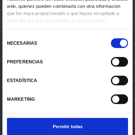
web, quienes pueden combinarla con otra información
Serie
CAPITALES DE PROVINCIA
que les haya proporcionado o que hayan recopilado a
partir del uso que haya hecho de sus servicios.
Métrica
4 Reales
Año Emisión
2012
Selección
Calidad
PROOF
NECESARIAS
de
consentimiento
Diámetro (mm)
33
PREFERENCIAS
Valor Facial (Euro)
5
Pureza (‰)
925
ESTADÍSTICA
Metal
Plata
MARKETING
Peso (g)
13.5
Tirada (unds.)
15.000
Permitir todas