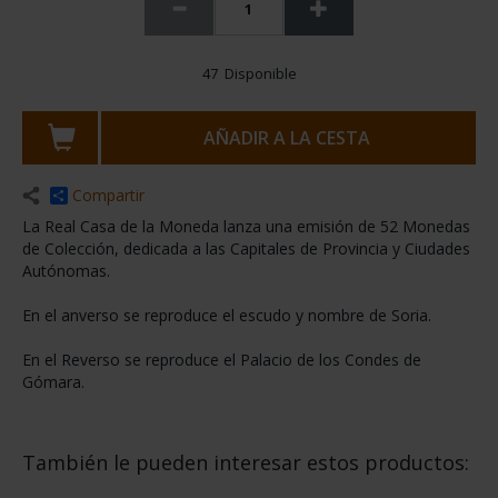
CAPITALES ESPAÑOLAS
- SORIA
ID
92827061
73,00 €
60,33 € * IVA no incl.