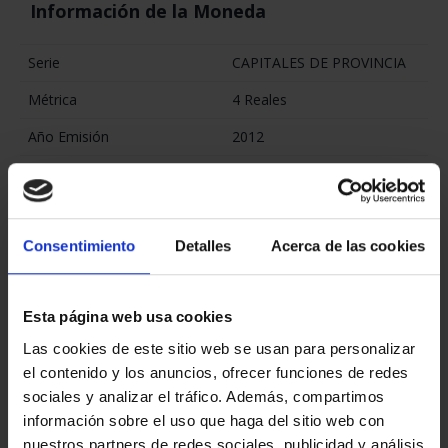
CAPITALES DE
SUSCRIPCIÓN
CAPITALES
PROVINCIA
CAPITALES DE
ESPAÑOLAS -
COLECCION
PROVINCIA 1
LEÓN
COMPLETA
949,00 €
73,00 €
3.796,00 €
Consentimiento
Detalles
Acerca de las cookies
Esta página web usa cookies
ESPECIFICACIONES
Las cookies de este sitio web se usan para personalizar
el contenido y los anuncios, ofrecer funciones de redes
sociales y analizar el tráfico. Además, compartimos
información sobre el uso que haga del sitio web con
Información de la Moneda
nuestros partners de redes sociales, publicidad y análisis