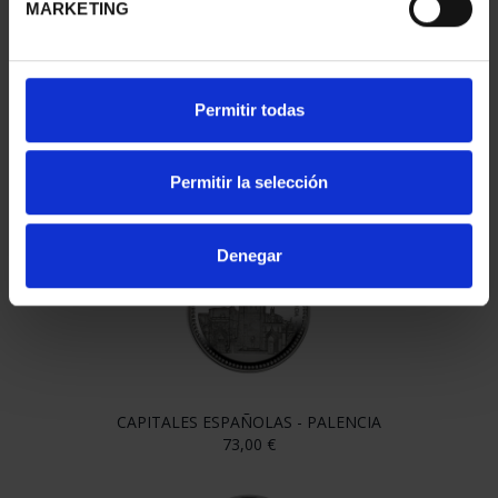
MARKETING
Permitir todas
CAPITALES ESPAÑOLAS - LEÓN
Permitir la selección
73,00 €
Denegar
CAPITALES ESPAÑOLAS - PALENCIA
73,00 €