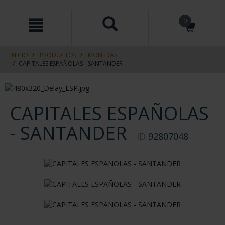
saltar
Saltar
0
al
al
contenido
men
de
navegacin
INICIO
PRODUCTOS
MONEDAS
CAPITALES ESPAÑOLAS - SANTANDER
CAPITALES ESPAÑOLAS
- SANTANDER
ID
92807048