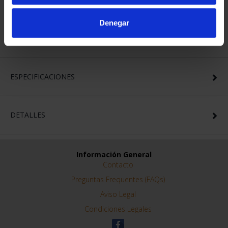
No deje pasar esta magnífica oportunidad: la princesa Leonor
y la Academia General del Aire y del Espacio en una moneda.
Denegar
ESPECIFICACIONES
DETALLES
Información General
Contacto
Preguntas Frequentes (FAQs)
Aviso Legal
Condiciones Legales