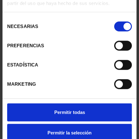
partir del uso que haya hecho de sus servicios.
3416 Disponible
Selección
NECESARIAS
de
AÑADIR A LA CESTA
consentimiento
Compartir
PREFERENCIAS
Su Alteza Real la Princesa de Asturias ha ultimado su
ESTADÍSTICA
formación militar este 2026 tras haber pasado por los tres
ejércitos en los últimos años. La Real Casa de la Moneda
conmemora el cierre de este periodo formativo con esta
MARKETING
nueva moneda de 60 €.
Por ello, ambas caras de la moneda de plata de este año
tienen como temática principal su etapa en la Academia
General del Aire y del Espacio (AGA) de San Javier (Murcia)
Permitir todas
como parte de su instrucción en el Ejército del Aire. Con ella ha
concluido su formación militar de tres años, necesaria para
algún día convertirse en Capitana General de las Fuerzas
Permitir la selección
Armadas.