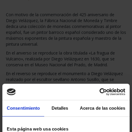
Con motivo de la conmemoración del 425 aniversario de
Diego Velázquez, la Fábrica Nacional de Moneda y Timbre
dedica una colección de monedas conmemorativas al pintor
español, fue un pintor barroco español considerado uno de los
máximos exponentes de la pintura española y maestro de la
pintura universal.
En el anverso se reproduce la obra titulada «La fragua de
Vulcano», realizada por Diego Velázquez en 1630, que se
conserva en el Museo Nacional del Prado, de Madrid.
En el reverso se reproduce el monumento a Diego Velázquez
realizado por el escultor sevillano Antonio Susillo, que se
encuentra en la plaza del Duque de la Victoria, en Sevilla.
Consentimiento
Detalles
Acerca de las cookies
También le pueden interesar estos productos:
Esta página web usa cookies