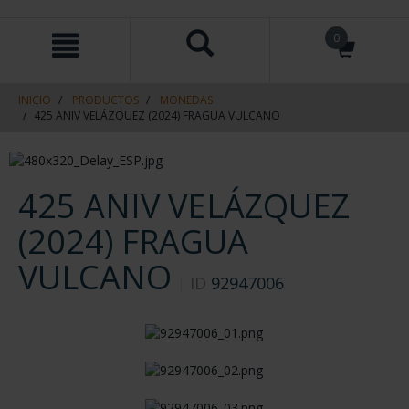
saltar
Saltar
0
al
al
contenido
men
de
navegacin
INICIO
PRODUCTOS
MONEDAS
425 ANIV VELÁZQUEZ (2024) FRAGUA VULCANO
425 ANIV VELÁZQUEZ
(2024) FRAGUA
VULCANO
ID
92947006