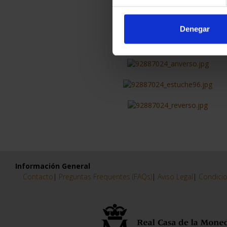
Año Emisión
2018
Denegar
Calidad
Proof
Pureza (‰)
999
Metal
Oro
Información General
Contacto
|
Preguntas Frequentes (FAQs)
|
Aviso Legal
|
Condicio