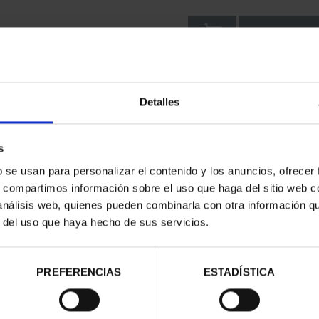
Compartir
2018 marca el 150 aniversar
Detalles
de oro españolas en escudos
peseta. Para conmemorarlo,
una colección de 4 monedas
s
Estas monedas reproducen la
b se usan para personalizar el contenido y los anuncios, ofrecer
especificaciones técnicas, 
menores, a saber, la fecha d
s, compartimos información sobre el uso que haga del sitio web 
ceca actual.
 análisis web, quienes pueden combinarla con otra información q
r del uso que haya hecho de sus servicios.
CURRENT
ESPECIFICACIONES
DETALLES
PREFERENCIAS
ESTADÍSTICA
TAB: