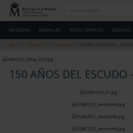
saltar
Saltar
al
al
contenido
men
de
navegacin
MONEDAS
MEDALLAS
ARTES GRÁFICAS
REGALOS
INICIO
PRODUCTOS
MONEDAS
150 AÑOS DEL ESCUDO - COLE
150 AÑOS DEL ESCUDO 