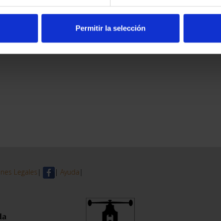
Permitir la selección
nes Legales
|
|
Ayuda
|