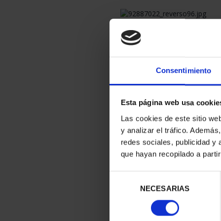
Consentimiento
Esta página web usa cookie
Las cookies de este sitio we
y analizar el tráfico. Ademá
redes sociales, publicidad y
que hayan recopilado a parti
Selección
NECESARIAS
de
consentimiento
Información de la Moneda