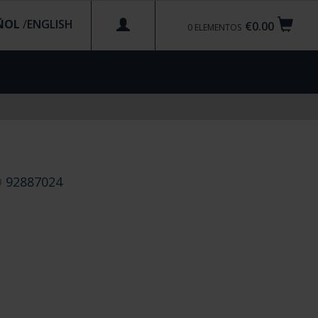
ÑOL
/
€0.00
0
ELEMENTOS
D
92887024