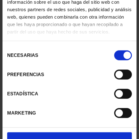
información sobre el uso que haga del sitio web con
nuestros partners de redes sociales, publicidad y análisis
web, quienes pueden combinarla con otra información
que les haya proporcionado o que hayan recopilado a
partir del uso que haya hecho de sus servicios.
Selección
NECESARIAS
de
consentimiento
PREFERENCIAS
ESTADÍSTICA
443,00 €
MARKETING
366,12 € * IVA no incl.