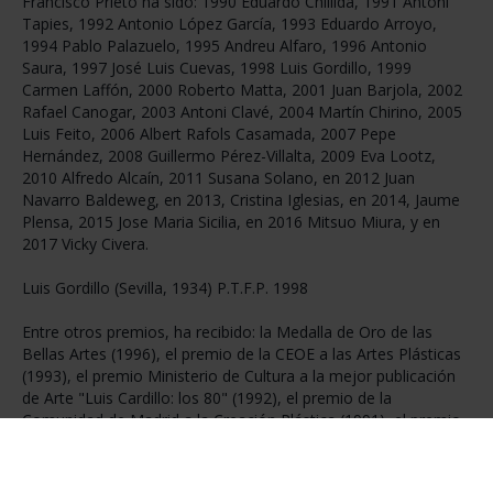
Francisco Prieto ha sido: 1990 Eduardo Chillida, 1991 Antoni
Tapies, 1992 Antonio López García, 1993 Eduardo Arroyo,
1994 Pablo Palazuelo, 1995 Andreu Alfaro, 1996 Antonio
Saura, 1997 José Luis Cuevas, 1998 Luis Gordillo, 1999
Carmen Laffón, 2000 Roberto Matta, 2001 Juan Barjola, 2002
Rafael Canogar, 2003 Antoni Clavé, 2004 Martín Chirino, 2005
Luis Feito, 2006 Albert Rafols Casamada, 2007 Pepe
Hernández, 2008 Guillermo Pérez-Villalta, 2009 Eva Lootz,
2010 Alfredo Alcaín, 2011 Susana Solano, en 2012 Juan
Navarro Baldeweg, en 2013, Cristina Iglesias, en 2014, Jaume
Plensa, 2015 Jose Maria Sicilia, en 2016 Mitsuo Miura, y en
2017 Vicky Civera.
Luis Gordillo (Sevilla, 1934) P.T.F.P. 1998
Entre otros premios, ha recibido: la Medalla de Oro de las
Bellas Artes (1996), el premio de la CEOE a las Artes Plásticas
(1993), el premio Ministerio de Cultura a la mejor publicación
de Arte "Luis Cardillo: los 80" (1992), el premio de la
Comunidad de Madrid a la Creación Plástica (1991), el premio
Andalucía de Artes Plásticas (1991) o el premio Nacional de
Artes Plásticas (1981).