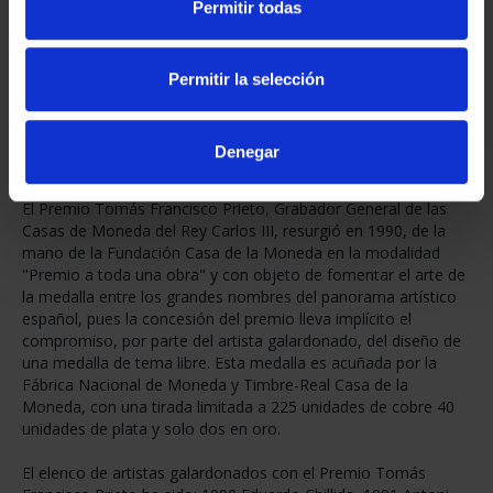
Permitir todas
NO DISPONIBLE
Permitir la selección
Compartir
Denegar
El Premio Tomás Francisco Prieto, Grabador General de las
Casas de Moneda del Rey Carlos III, resurgió en 1990, de la
mano de la Fundación Casa de la Moneda en la modalidad
"Premio a toda una obra" y con objeto de fomentar el arte de
la medalla entre los grandes nombres del panorama artístico
español, pues la concesión del premio lleva implícito el
compromiso, por parte del artista galardonado, del diseño de
una medalla de tema libre. Esta medalla es acuñada por la
Fábrica Nacional de Moneda y Timbre-Real Casa de la
Moneda, con una tirada limitada a 225 unidades de cobre 40
unidades de plata y solo dos en oro.
El elenco de artistas galardonados con el Premio Tomás