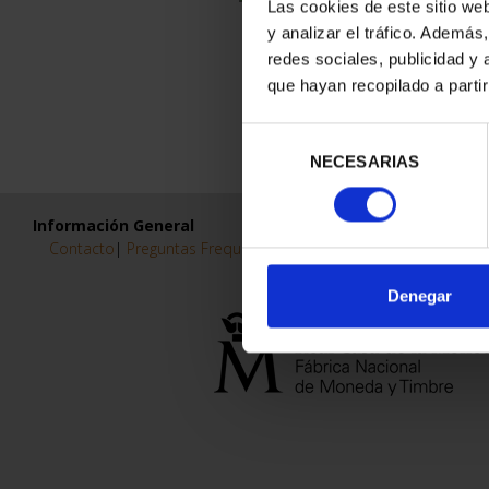
Las cookies de este sitio we
y analizar el tráfico. Ademá
redes sociales, publicidad y
que hayan recopilado a parti
Selección
NECESARIAS
de
consentimiento
Información General
Contacto
|
Preguntas Frequentes (FAQs)
|
Aviso Legal
|
Condicio
Denegar