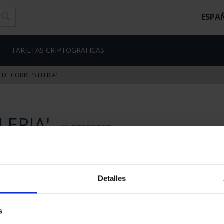
ESPA
TARJETAS CRIPTOGRÁFICAS
DE COBRE 'SILLERIA'
LERIA'
ID
32305060
18,00 €
14,88 € * IVA no incl.
Detalles
s
58 Disponible