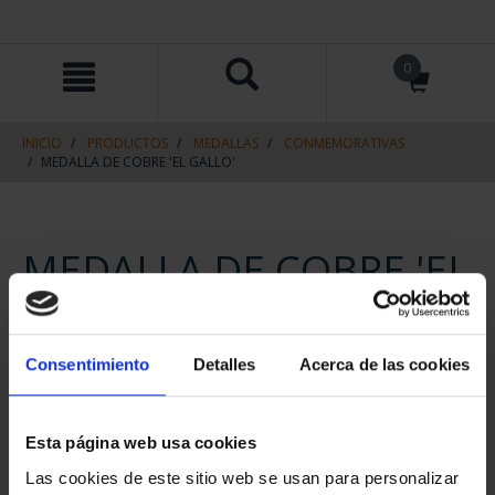
saltar
Saltar
0
al
al
contenido
men
de
navegacin
INICIO
PRODUCTOS
MEDALLAS
CONMEMORATIVAS
MEDALLA DE COBRE 'EL GALLO'
MEDALLA DE COBRE 'EL
GALLO'
ID
32305052
Consentimiento
Detalles
Acerca de las cookies
18,00 €
Esta página web usa cookies
14,88 € * IVA no incl.
Las cookies de este sitio web se usan para personalizar