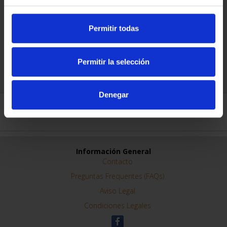
Diámetro (mm)
68
Permitir todas
Metal
Cobre
Permitir la selección
Autor
Juan Luis Vasallo
Denegar
DETALLES
Información General
Contacto
Preguntas Frequentes (FAQs)
Aviso Legal
Condiciones Legales