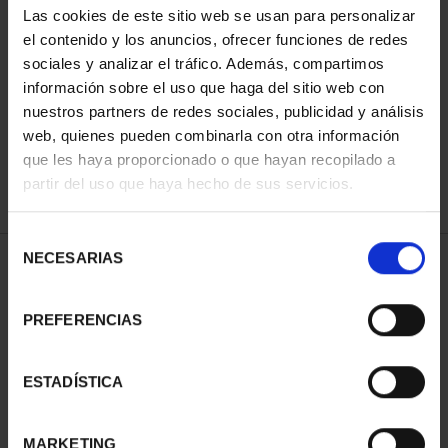
Las cookies de este sitio web se usan para personalizar
el contenido y los anuncios, ofrecer funciones de redes
sociales y analizar el tráfico. Además, compartimos
SORT BY:
información sobre el uso que haga del sitio web con
nuestros partners de redes sociales, publicidad y análisis
web, quienes pueden combinarla con otra información
que les haya proporcionado o que hayan recopilado a
REFINE
partir del uso que haya hecho de sus servicios.
Selección
NECESARIAS
de
2 Products found
consentimiento
PREFERENCIAS
ESTADÍSTICA
MARKETING