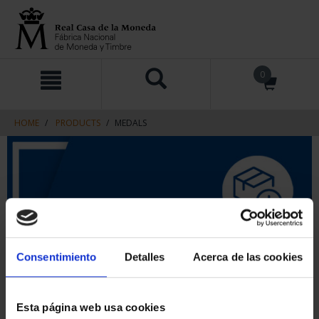
Skip
Skip
0
to
to
content
navigation
menu
HOME
PRODUCTS
MEDALS
Consentimiento
Detalles
Acerca de las cookies
Esta página web usa cookies