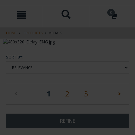
Skip
Skip
0
to
to
content
navigation
menu
HOME
PRODUCTS
MEDALS
SORT BY:
(current)
1
2
3
REFINE