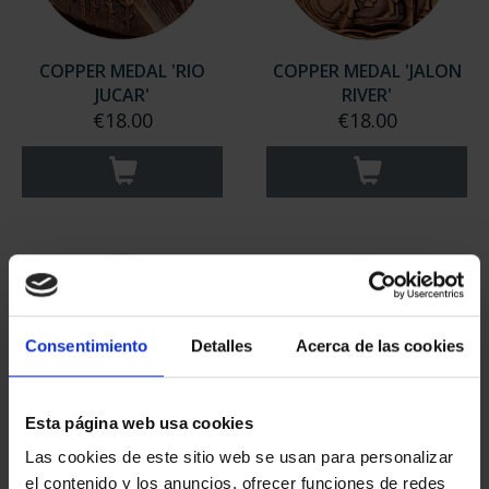
COPPER MEDAL 'RIO
COPPER MEDAL 'JALON
JUCAR'
RIVER'
€18.00
€18.00
Consentimiento
Detalles
Acerca de las cookies
Esta página web usa cookies
Las cookies de este sitio web se usan para personalizar
COPPER MEDAL 'RIOS
COPPER MEDAL 'RIO
el contenido y los anuncios, ofrecer funciones de redes