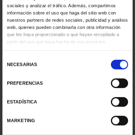
TINTO Y ODIEL'
GARONA'
sociales y analizar el tráfico. Además, compartimos
€18.00
€18.00
información sobre el uso que haga del sitio web con
nuestros partners de redes sociales, publicidad y análisis
web, quienes pueden combinarla con otra información
que les haya proporcionado o que hayan recopilado a
partir del uso que haya hecho de sus servicios.
Selección
NECESARIAS
de
consentimiento
PREFERENCIAS
COPPER MEDAL 'PONCE
COPPER MEDAL 'RIO
ESTADÍSTICA
LEON'
LLOBREGAT'
€18.00
€18.00
MARKETING