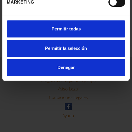
MARKETING
REFINE
Permitir todas
Permitir la selección
General Information
Denegar
Contacto
Preguntas Frequentes (FAQs)
Aviso Legal
Condiciones Legales
Ayuda