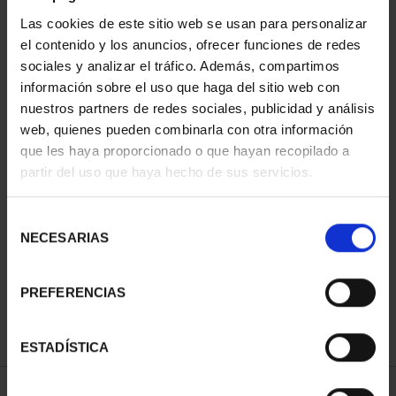
Las cookies de este sitio web se usan para personalizar
el contenido y los anuncios, ofrecer funciones de redes
sociales y analizar el tráfico. Además, compartimos
información sobre el uso que haga del sitio web con
nuestros partners de redes sociales, publicidad y análisis
web, quienes pueden combinarla con otra información
que les haya proporcionado o que hayan recopilado a
partir del uso que haya hecho de sus servicios.
SILVER MEDAL TFP
COPPER MEDAL TFP
AWARDS 2003 ANTONI
AWARDS 2003 ANTONI
Selección
CLAV...
CLAV...
NECESARIAS
de
€443.00
€143.00
consentimiento
PREFERENCIAS
ESTADÍSTICA