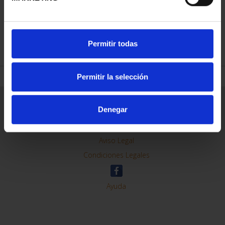
REFINE
Permitir todas
Permitir la selección
General Information
Denegar
Contacto
Preguntas Frequentes (FAQs)
Aviso Legal
Condiciones Legales
Ayuda