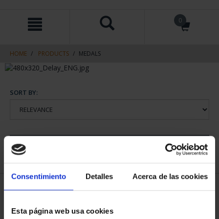
Skip
Skip
0
to
to
content
navigation
menu
HOME
PRODUCTS
MEDALS
SORT BY:
REFINE
Consentimiento
Detalles
Acerca de las cookies
2 Products found
Esta página web usa cookies