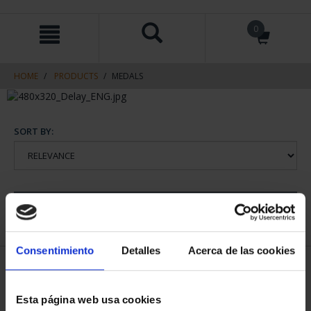
Skip
Skip
0
to
to
content
navigation
menu
HOME
PRODUCTS
MEDALS
SORT BY:
REFINE
Consentimiento
Detalles
Acerca de las cookies
1 Products found
Esta página web usa cookies