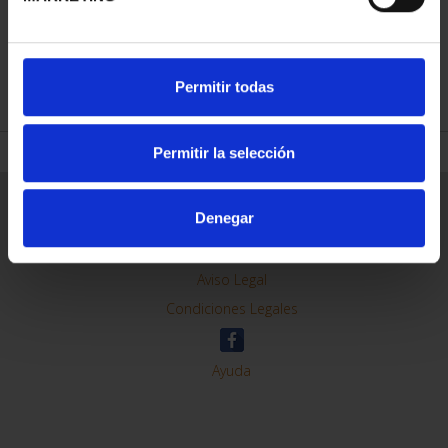
REFINE
Permitir todas
Permitir la selección
General Information
Denegar
Contacto
Preguntas Frequentes (FAQs)
Aviso Legal
Condiciones Legales
Ayuda