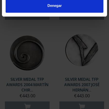
€443.00
€443.00
Denegar
SILVER MEDAL TFP
SILVER MEDAL TFP
AWARDS 2004 MARTÍN
AWARDS 2007 JOSÉ
CHIR...
HERNÁN...
€443.00
€443.00