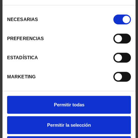
SILVER MEDAL TFP
SILVER MEDAL TFP
AWARDS 2001 BARJOLA
AWARDS 1998
Selección
€443.00
GORDILLO
NECESARIAS
de
€443.00
consentimiento
PREFERENCIAS
ESTADÍSTICA
MARKETING
Permitir todas
SILVER MEDAL TFP
SILVER MEDAL TFP
Permitir la selección
AWARDS 2002
AWARDS 2003 ANTONI
CANOGAR
CLAV...