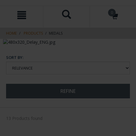
Skip
Skip
0
to
to
content
navigation
menu
HOME
PRODUCTS
MEDALS
SORT BY:
REFINE
13 Products found