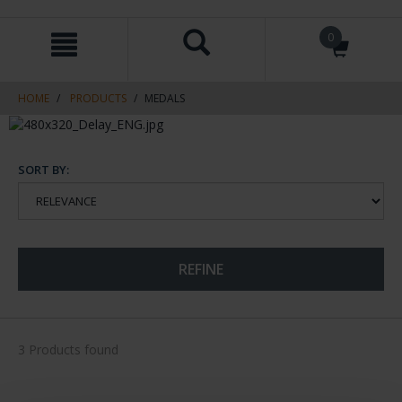
Skip
Skip
0
to
to
content
navigation
menu
HOME
PRODUCTS
MEDALS
SORT BY:
REFINE
3 Products found