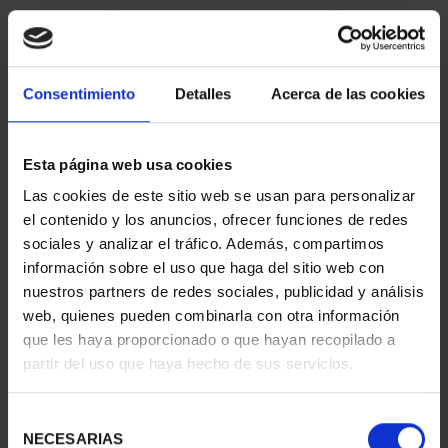
Consentimiento
Detalles
Acerca de las cookies
Esta página web usa cookies
Las cookies de este sitio web se usan para personalizar
COPPER MEDAL 'RIO
COPPER MEDAL 'CASA
el contenido y los anuncios, ofrecer funciones de redes
LLOBREGAT'
EN EL VALLE DE ARÁN''
sociales y analizar el tráfico. Además, compartimos
€18.00
€18.00
información sobre el uso que haga del sitio web con
nuestros partners de redes sociales, publicidad y análisis
web, quienes pueden combinarla con otra información
que les haya proporcionado o que hayan recopilado a
partir del uso que haya hecho de sus servicios.
Selección
NECESARIAS
de