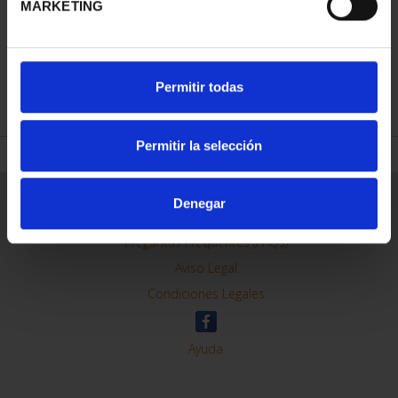
MARKETING
REFINE
Permitir todas
Permitir la selección
General Information
Denegar
Contacto
Preguntas Frequentes (FAQs)
Aviso Legal
Condiciones Legales
Ayuda