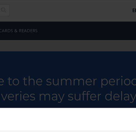
E
CARDS & READERS