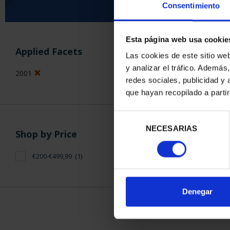
Consentimiento
Esta página web usa cookie
SORT BY:
Applied Facets
Las cookies de este sitio we
y analizar el tráfico. Ademá
2001
redes sociales, publicidad y
que hayan recopilado a parti
1 Products foun
Selección
NECESARIAS
de
Shop by Price
consentimiento
€200-€499,99
(1)
Denegar