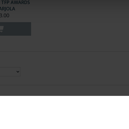
L TFP AWARDS
ARJOLA
3.00
nes Legales
|
|
Ayuda
|