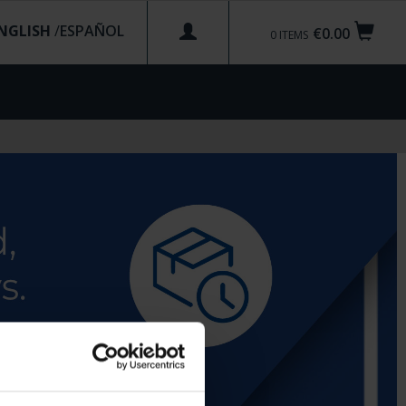
NGLISH
/
€0.00
0
ITEMS