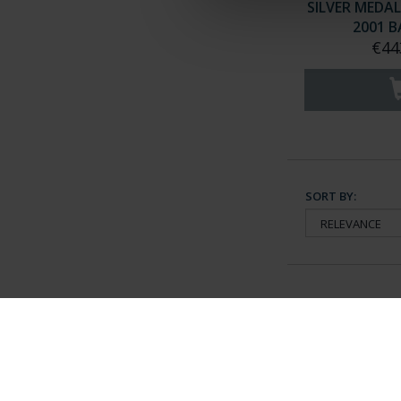
SILVER MEDA
2001 B
€44
SORT BY:
General Information
Contacto
|
Preguntas Frequentes (FAQs)
|
Aviso Legal
|
Condicio