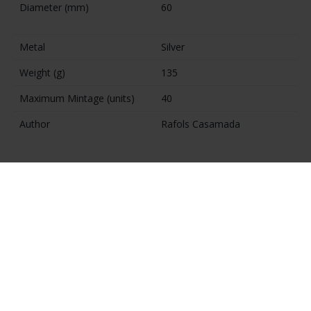
Information about the Medal
Year
2006
Diameter (mm)
60
Metal
Silver
Weight (g)
135
Maximum Mintage (units)
40
Author
Rafols Casamada
DETAILS