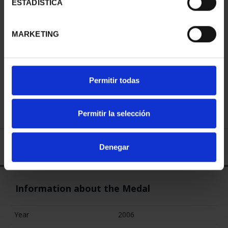
ESTADÍSTICA
MARKETING
OUT OF STOCK
Permitir todas
Share
Permitir la selección
Description in progress. Sorry for the inconvenience.
Denegar
SPECIFICATIONS