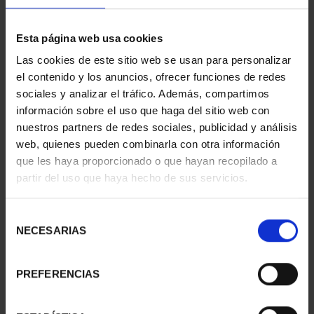
Esta página web usa cookies
Las cookies de este sitio web se usan para personalizar
SILVER MEDAL TFP
el contenido y los anuncios, ofrecer funciones de redes
AWARDS 2006 RAFOLS
sociales y analizar el tráfico. Además, compartimos
información sobre el uso que haga del sitio web con
nuestros partners de redes sociales, publicidad y análisis
ID
32303447
web, quienes pueden combinarla con otra información
que les haya proporcionado o que hayan recopilado a
partir del uso que haya hecho de sus servicios.
Selección
NECESARIAS
de
consentimiento
€443.00
PREFERENCIAS
€366.12 (Taxes not incl.)