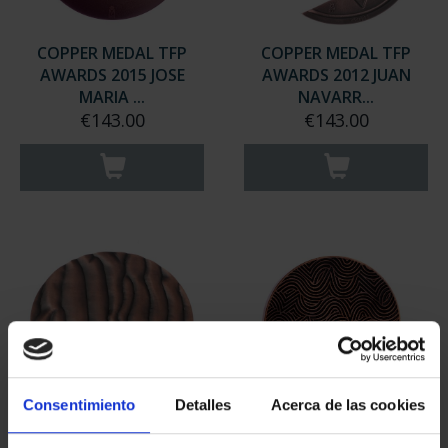
COPPER MEDAL TFP
COPPER MEDAL TFP
AWARDS 2015 JOSE
AWARDS 2012 JUAN
MARIA ...
NAVARR...
€143.00
€143.00
Consentimiento
Detalles
Acerca de las cookies
COPPER MEDAL TFP
COPPER MEDAL TFP