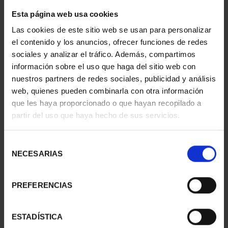
AWARDS 2011 SUSANA
AWARDS 2010 ALFREDO
Esta página web usa cookies
SOLA...
ALC...
€143.00
€143.00
Las cookies de este sitio web se usan para personalizar
el contenido y los anuncios, ofrecer funciones de redes
sociales y analizar el tráfico. Además, compartimos
información sobre el uso que haga del sitio web con
nuestros partners de redes sociales, publicidad y análisis
web, quienes pueden combinarla con otra información
que les haya proporcionado o que hayan recopilado a
partir del uso que haya hecho de sus servicios.
Selección
NECESARIAS
de
consentimiento
PREFERENCIAS
COPPER MEDAL TFP
COPPER MEDAL TFP
AWARDS 2009 EVA
AWARDS 2008
LOOTZ
GUILLERMO P...
ESTADÍSTICA
€143.00
€143.00