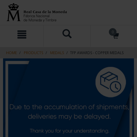
Skip
Skip
0
to
to
content
navigation
menu
HOME
PRODUCTS
MEDALS
TFP AWARDS - COPPER MEDALS