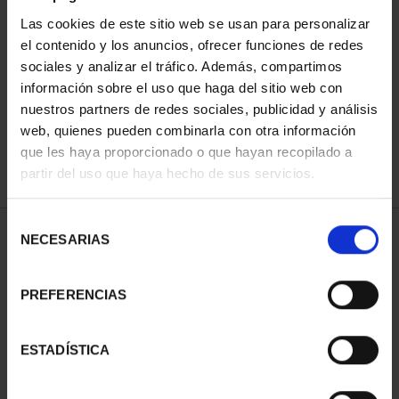
Las cookies de este sitio web se usan para personalizar
el contenido y los anuncios, ofrecer funciones de redes
SORT BY:
sociales y analizar el tráfico. Además, compartimos
información sobre el uso que haga del sitio web con
nuestros partners de redes sociales, publicidad y análisis
web, quienes pueden combinarla con otra información
que les haya proporcionado o que hayan recopilado a
REFINE
partir del uso que haya hecho de sus servicios.
Selección
1 Products found
NECESARIAS
de
consentimiento
PREFERENCIAS
ESTADÍSTICA